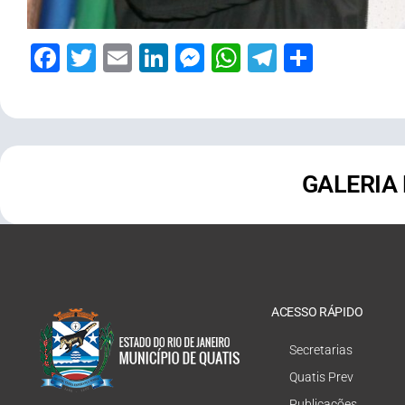
Facebook
Twitter
Email
LinkedIn
Messenger
WhatsApp
Telegram
Share
GALERIA
ACESSO RÁPIDO
Secretarias
Quatis Prev
Publicações