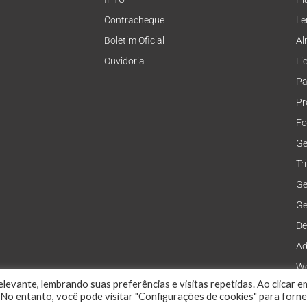
Contracheque
Le
Boletim Oficial
Al
Ouvidoria
Li
Pa
Pr
Fo
Ge
Tr
Ge
Ge
De
Ad
We
levante, lembrando suas preferências e visitas repetidas. Ao clicar e
No entanto, você pode visitar "Configurações de cookies" para forn