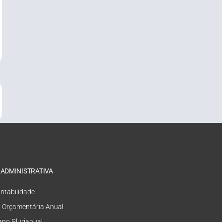
 ADMINISTRATIVA
ntabilidade
i Orçamentária Anual
ano Plurianual