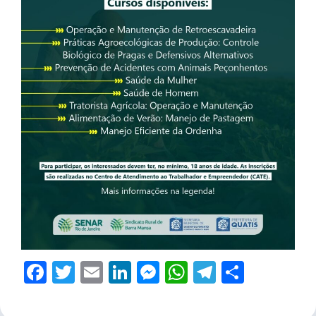
Facebook
Twitter
Email
LinkedIn
Messenger
WhatsApp
Telegram
Share