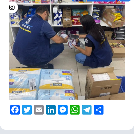
Facebook
Twitter
Email
LinkedIn
Messenger
WhatsApp
Telegram
Share