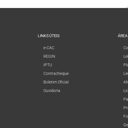
LINKS ÚTEIS
ÁREA
e-CAC
Co
REGIN
Le
IPTU
Pl
Contracheque
Le
Boletim Oficial
Al
Ouvidoria
Li
Pa
Pr
Fo
Ge