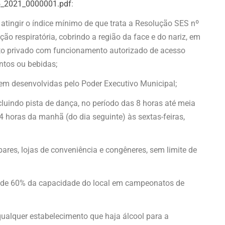
065_2021_0000001.pdf
:
atingir o índice mínimo de que trata a Resolução SES nº
ão respiratória, cobrindo a região da face e do nariz, em
to privado com funcionamento autorizado de acesso
tos ou bebidas;
erem desenvolvidas pelo Poder Executivo Municipal;
luindo pista de dança, no período das 8 horas até meia
 4 horas da manhã (do dia seguinte) às sextas-feiras,
bares, lojas de conveniência e congêneres, sem limite de
ite de 60% da capacidade do local em campeonatos de
qualquer estabelecimento que haja álcool para a