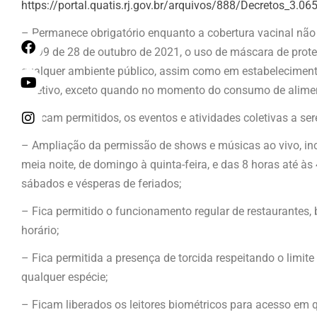
https://portal.quatis.rj.gov.br/arquivos/888/Decretos_3.
– Permanece obrigatório enquanto a cobertura vacinal não 
2.499 de 28 de outubro de 2021, o uso de máscara de proteç
qualquer ambiente público, assim como em estabelecimen
coletivo, exceto quando no momento do consumo de alimen
– Ficam permitidos, os eventos e atividades coletivas a s
– Ampliação da permissão de shows e músicas ao vivo, inc
meia noite, de domingo à quinta-feira, e das 8 horas até às
sábados e vésperas de feriados;
– Fica permitido o funcionamento regular de restaurantes, 
horário;
– Fica permitida a presença de torcida respeitando o lim
qualquer espécie;
– Ficam liberados os leitores biométricos para acesso em 