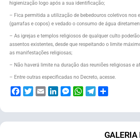
higienização logo após a sua identificação;
– Fica permitida a utilização de bebedouros coletivos nos 
(garrafas e copos) e vedado o consumo de água diretament
– As igrejas e templos religiosos de qualquer culto poder
assentos existentes, desde que respeitando o limite máxi
as manifestações religiosas;
– Não haverá limite na duração das reuniões religiosas e af
– Entre outras especificadas no Decreto, acesse.
Facebook
Twitter
Email
LinkedIn
Messenger
WhatsApp
Telegram
Share
GALERIA