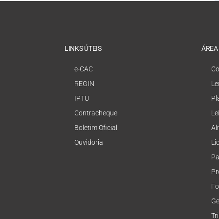
LINKS ÚTEIS
ÁREA
e-CAC
Co
REGIN
Le
IPTU
Pl
Contracheque
Le
Boletim Oficial
Al
Ouvidoria
Li
Pa
Pr
Fo
Ge
Tr