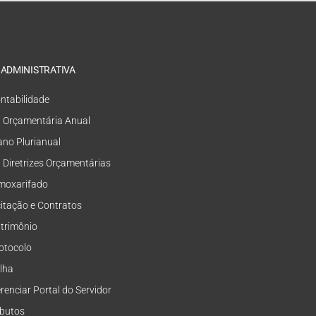
 ADMINISTRATIVA
ntabilidade
i Orçamentária Anual
ano Plurianual
i Diretrizes Orçamentárias
moxarifado
citação e Contratos
trimônio
otocolo
lha
renciar Portal do Servidor
ibutos