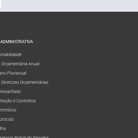
 ADMINISTRATIVA
ntabilidade
i Orçamentária Anual
ano Plurianual
i Diretrizes Orçamentárias
moxarifado
citação e Contratos
trimônio
otocolo
lha
renciar Portal do Servidor