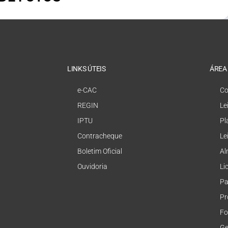
LINKS ÚTEIS
ÁREA
e-CAC
Co
REGIN
Le
IPTU
Pl
Contracheque
Le
Boletim Oficial
Al
Ouvidoria
Li
Pa
Pr
Fo
Ge