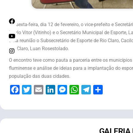
Na sexta-feira, dia 12 de fevereiro, o vice-prefeito e Secre
Paulo Vitor (Vitinho) e o Secretário Municipal de Esporte, 
uma reunião o Subsecretário de Esporte de Rio Claro, Cacil
Rio Claro, Luan Rosestolado.
O encontro teve como pauta a parceria entre os municípios 
fluminense e análise de ideias para a implantação do espo
população das duas cidades.
Facebook
Twitter
Email
LinkedIn
Messenger
WhatsApp
Telegram
Share
GALERIA