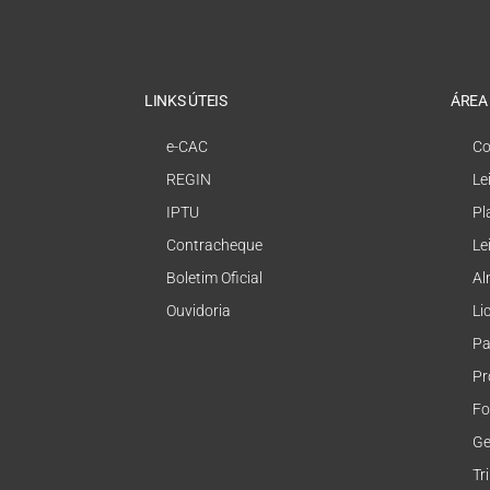
LINKS ÚTEIS
ÁREA
e-CAC
Co
REGIN
Le
IPTU
Pl
Contracheque
Le
Boletim Oficial
Al
Ouvidoria
Li
Pa
Pr
Fo
Ge
Tr