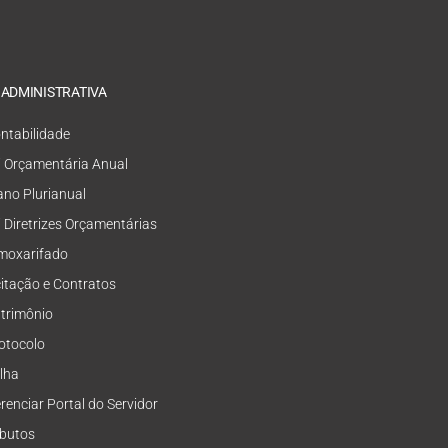
 ADMINISTRATIVA
ntabilidade
i Orçamentária Anual
ano Plurianual
i Diretrizes Orçamentárias
moxarifado
citação e Contratos
trimônio
otocolo
lha
renciar Portal do Servidor
ibutos