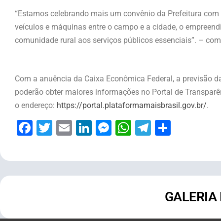
“Estamos celebrando mais um convênio da Prefeitura com a
veículos e máquinas entre o campo e a cidade, o empreend
comunidade rural aos serviços públicos essenciais”. – com
Com a anuência da Caixa Econômica Federal, a previsão da
poderão obter maiores informações no Portal de Transparên
o endereço:
https://portal.plataformamaisbrasil.gov.br/
.
Facebook
Twitter
Email
LinkedIn
Messenger
WhatsApp
Telegram
Share
GALERIA