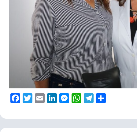
Facebook
Twitter
Email
LinkedIn
Messenger
WhatsApp
Telegram
Share