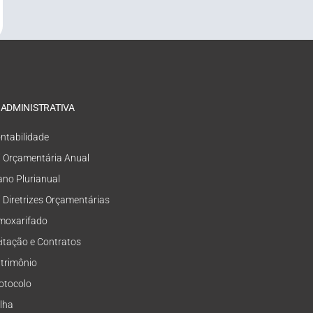
 ADMINISTRATIVA
ntabilidade
i Orçamentária Anual
ano Plurianual
i Diretrizes Orçamentárias
moxarifado
citação e Contratos
trimônio
otocolo
lha