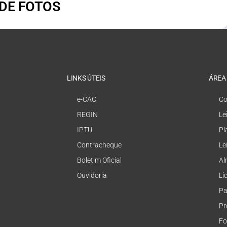
 DE FOTOS
LINKS ÚTEIS
ÁREA
e-CAC
Co
REGIN
Le
IPTU
Pl
Contracheque
Le
Boletim Oficial
Al
Ouvidoria
Li
Pa
Pr
Fo