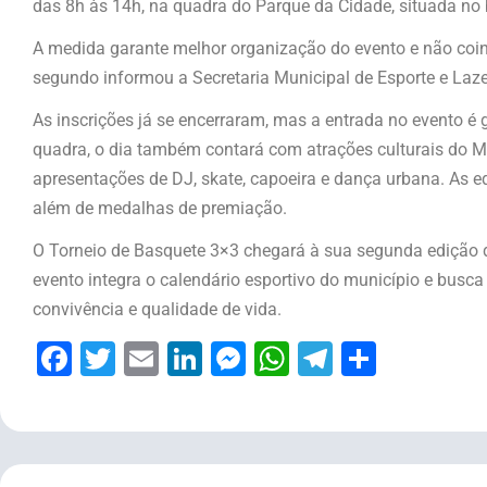
das 8h às 14h, na quadra do Parque da Cidade, situada no b
A medida garante melhor organização do evento e não coi
segundo informou a Secretaria Municipal de Esporte e Laz
As inscrições já se encerraram, mas a entrada no evento é 
quadra, o dia também contará com atrações culturais do Mo
apresentações de DJ, skate, capoeira e dança urbana. As eq
além de medalhas de premiação.
O Torneio de Basquete 3×3 chegará à sua segunda edição 
evento integra o calendário esportivo do município e busca
convivência e qualidade de vida.
Facebook
Twitter
Email
LinkedIn
Messenger
WhatsApp
Telegram
Share