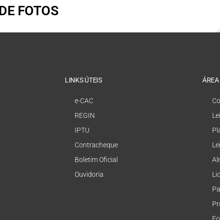
 DE FOTOS
LINKS ÚTEIS
ÁREA
e-CAC
Co
REGIN
Le
IPTU
Pl
Contracheque
Le
Boletim Oficial
Al
Ouvidoria
Li
Pa
Pr
Fo