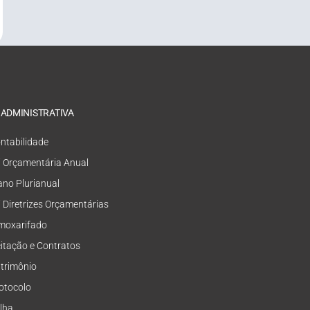
 ADMINISTRATIVA
ntabilidade
i Orçamentária Anual
ano Plurianual
i Diretrizes Orçamentárias
moxarifado
citação e Contratos
trimônio
otocolo
lha