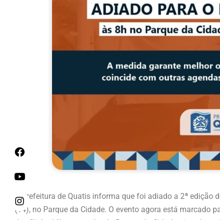
A Prefeitura de Quatis informa que foi adiado a 2ª edição
(14), no Parque da Cidade. O evento agora está marcado pa