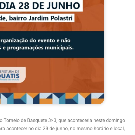
 do Torneio de Basquete 3×3, que aconteceria neste domingo
ra acontecer no dia 28 de junho, no mesmo horário e local,