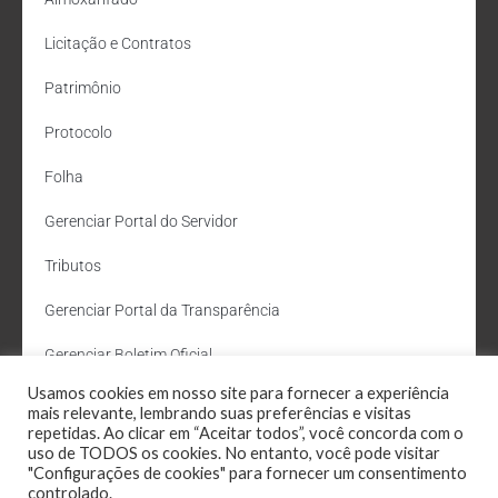
Licitação e Contratos
Patrimônio
Protocolo
Folha
Gerenciar Portal do Servidor
Tributos
Gerenciar Portal da Transparência
Gerenciar Boletim Oficial
Usamos cookies em nosso site para fornecer a experiência
Departamento de Água e Esgoto
mais relevante, lembrando suas preferências e visitas
repetidas. Ao clicar em “Aceitar todos”, você concorda com o
Administração Site
uso de TODOS os cookies. No entanto, você pode visitar
"Configurações de cookies" para fornecer um consentimento
Webmail
controlado.