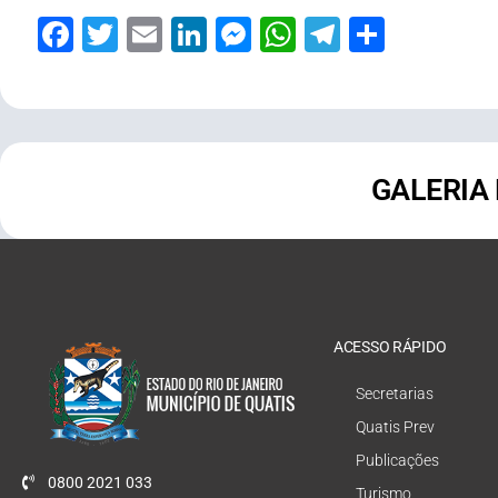
Facebook
Twitter
Email
LinkedIn
Messenger
WhatsApp
Telegram
Share
GALERIA
ACESSO RÁPIDO
Secretarias
Quatis Prev
Publicações
0800 2021 033
Turismo