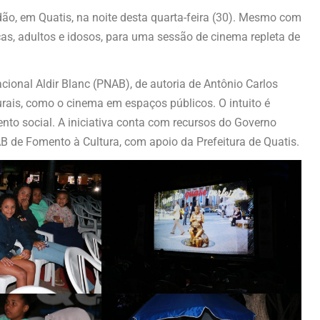
dão, em Quatis, na noite desta quarta-feira (30). Mesmo com
anças, adultos e idosos, para uma sessão de cinema repleta de
cional Aldir Blanc (PNAB), de autoria de Antônio Carlos
urais, como o cinema em espaços públicos. O intuito é
nto social. A iniciativa conta com recursos do Governo
AB de Fomento à Cultura, com apoio da Prefeitura de Quatis.