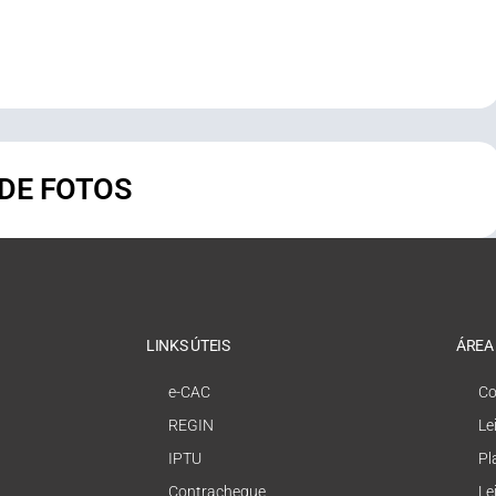
 DE FOTOS
LINKS ÚTEIS
ÁREA
e-CAC
Co
REGIN
Le
IPTU
Pl
Contracheque
Le