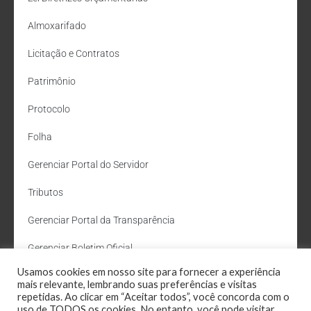
Almoxarifado
Licitação e Contratos
Patrimônio
Protocolo
Folha
Gerenciar Portal do Servidor
Tributos
Gerenciar Portal da Transparência
Gerenciar Boletim Oficial
Usamos cookies em nosso site para fornecer a experiência
Departamento de Água e Esgoto
mais relevante, lembrando suas preferências e visitas
repetidas. Ao clicar em “Aceitar todos”, você concorda com o
Administração Site
uso de TODOS os cookies. No entanto, você pode visitar