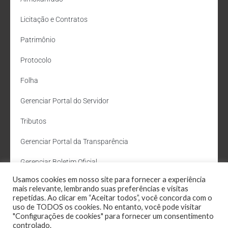
Licitação e Contratos
Patrimônio
Protocolo
Folha
Gerenciar Portal do Servidor
Tributos
Gerenciar Portal da Transparência
Gerenciar Boletim Oficial
Usamos cookies em nosso site para fornecer a experiência
Departamento de Água e Esgoto
mais relevante, lembrando suas preferências e visitas
repetidas. Ao clicar em “Aceitar todos”, você concorda com o
Administração Site
uso de TODOS os cookies. No entanto, você pode visitar
"Configurações de cookies" para fornecer um consentimento
Webmail
controlado.