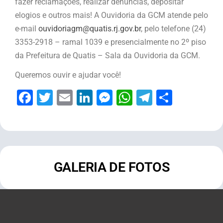
fazer reclamações, realizar denúncias, depositar
elogios e outros mais! A Ouvidoria da GCM atende pelo
e-mail
ouvidoriagm@quatis.rj.gov.br
, pelo telefone (24)
3353-2918 – ramal 1039 e presencialmente no 2º piso
da Prefeitura de Quatis – Sala da Ouvidoria da GCM.
Queremos ouvir e ajudar você!
Facebook
Twitter
Email
LinkedIn
Messenger
WhatsApp
Telegram
Share
GALERIA DE FOTOS