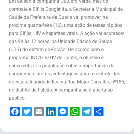
Em alusão à campanha Outubro Verde, mês de
combate à Sífilis Congênita, a Secretaria Municipal de
Saúde da Prefeitura de Quatis vai promover, na
próxima quarta-feira (16), uma ação de testes rápidos
para Sífilis, HIV e hepatites virais. A ação vai acontecer
das 9h às 12 horas, na Unidade Básica de Saúde
(UBS) do distrito de Falcão. De acordo com o
programa IST/HIV/HV de Quatis, o objetivo é
conscientizar a população sobre a importância da
campanha e promover testagens para o controle das
doenças. A unidade fica na Rua Major Carvalho, nº185,
no distrito de Falcão. A campanha será aberta ao
público.
Facebook
Twitter
Email
LinkedIn
Messenger
WhatsApp
Telegram
Share