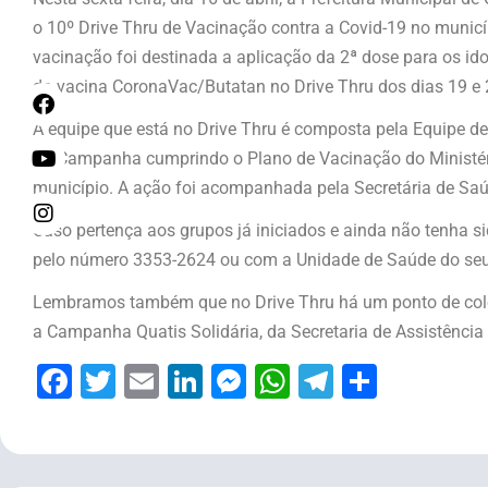
o 10º Drive Thru de Vacinação contra a Covid-19 no municíp
vacinação foi destinada a aplicação da 2ª dose para os i
da vacina CoronaVac/Butatan no Drive Thru dos dias 19 e 
A equipe que está no Drive Thru é composta pela Equipe d
da Campanha cumprindo o Plano de Vacinação do Ministé
município. A ação foi acompanhada pela Secretária de Saúd
Caso pertença aos grupos já iniciados e ainda não tenha s
pelo número 3353-2624 ou com a Unidade de Saúde do seu ba
Lembramos também que no Drive Thru há um ponto de co
a Campanha Quatis Solidária, da Secretaria de Assistência 
Facebook
Twitter
Email
LinkedIn
Messenger
WhatsApp
Telegram
Share