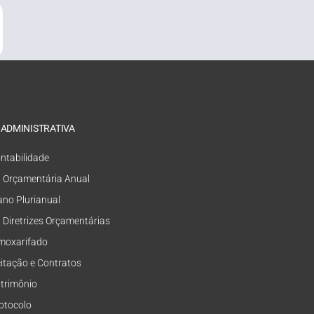
 ADMINISTRATIVA
ntabilidade
i Orçamentária Anual
ano Plurianual
i Diretrizes Orçamentárias
moxarifado
citação e Contratos
trimônio
otocolo