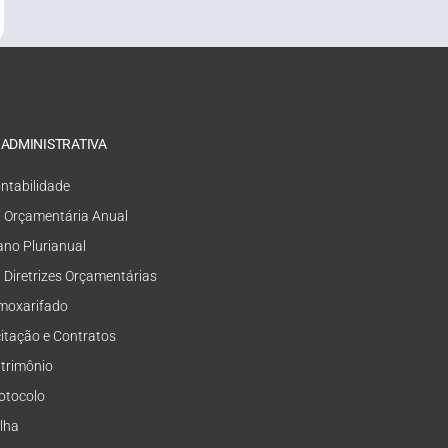
 ADMINISTRATIVA
ntabilidade
i Orçamentária Anual
ano Plurianual
i Diretrizes Orçamentárias
moxarifado
citação e Contratos
trimônio
otocolo
lha