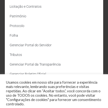
Licitação e Contratos
Patrimônio
Protocolo
Folha
Gerenciar Portal do Servidor
Tributos
Gerenciar Portal da Transparência
Gerenciar Boletim Oficial
Usamos cookies em nosso site para fornecer a experiência
Departamento de Água e Esgoto
mais relevante, lembrando suas preferências e visitas
repetidas. Ao clicar em “Aceitar todos”, você concorda com o
Administração Site
uso de TODOS os cookies. No entanto, você pode visitar
"Configurações de cookies" para fornecer um consentimento
Webmail
controlado.