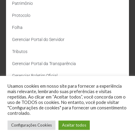
Patrimônio
Protocolo
Folha
Gerenciar Portal do Servidor
Tributos
Gerenciar Portal da Transparência
Gerenciar Boletim Oficial
Usamos cookies em nosso site para fornecer a experiência
Departamento de Água e Esgoto
mais relevante, lembrando suas preferências e visitas
repetidas. Ao clicar em “Aceitar todos”, você concorda com o
Administração Site
uso de TODOS os cookies. No entanto, você pode visitar
"Configurações de cookies" para fornecer um consentimento
Webmail
controlado.
Configurações Cookies
Aceitar todos