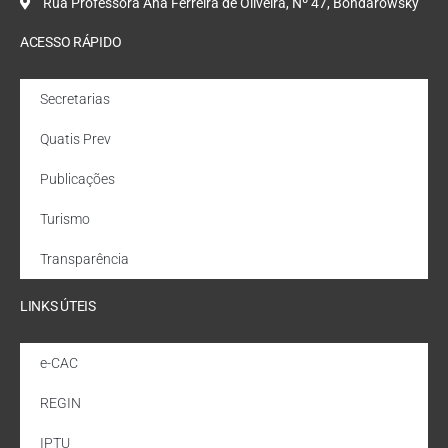
Rua Professora Ana Ferreira de Oliveira, Nº 47, Bondarowsky
ACESSO RÁPIDO
Secretarias
Quatis Prev
Publicações
Turismo
Transparência
LINKS ÚTEIS
e-CAC
REGIN
IPTU