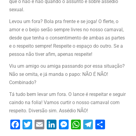
que o não é não quando o assunto é sobre assédio
sexual.
Levou um fora? Bola pra frente e se joga! O flerte, o
amor e o beijo serão sempre livres no nosso carnaval,
desde que tenha o consentimento de ambas as partes
e o respeito sempre! Respeite o espaço do outro. Se a
pessoa não tiver afim, apenas respeite!
Viu um amigo ou amiga passando por essa situação?
Não se omita, e já manda o papo: NÃO É NÃO!
Combinado?
Tá tudo bem levar um fora. O lance é respeitar e seguir
caindo na folia! Vamos curtir o nosso carnaval com
respeito. Diversão sim. Assédio NÃO!
Facebook
Twitter
Email
LinkedIn
Messenger
WhatsApp
Telegram
Share