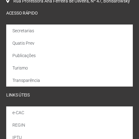
Rua Professora Ana Ferreira de Oliveira, Nº 47, Bondarowsky
ACESSO RÁPIDO
Secretarias
Quatis Prev
Publicações
Turismo
Transparência
LINKS ÚTEIS
e-CAC
REGIN
IPTU