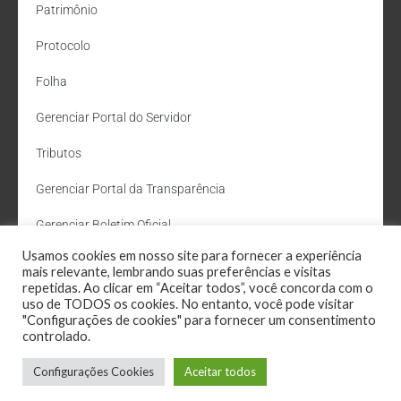
Patrimônio
Protocolo
Folha
Gerenciar Portal do Servidor
Tributos
Gerenciar Portal da Transparência
Gerenciar Boletim Oficial
Usamos cookies em nosso site para fornecer a experiência
Departamento de Água e Esgoto
mais relevante, lembrando suas preferências e visitas
repetidas. Ao clicar em “Aceitar todos”, você concorda com o
Administração Site
uso de TODOS os cookies. No entanto, você pode visitar
"Configurações de cookies" para fornecer um consentimento
Webmail
controlado.
Configurações Cookies
Aceitar todos