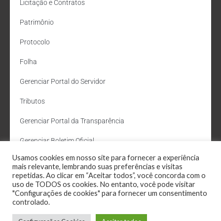
Licitação e Contratos
Patrimônio
Protocolo
Folha
Gerenciar Portal do Servidor
Tributos
Gerenciar Portal da Transparência
Gerenciar Boletim Oficial
Usamos cookies em nosso site para fornecer a experiência
Departamento de Água e Esgoto
mais relevante, lembrando suas preferências e visitas
repetidas. Ao clicar em “Aceitar todos”, você concorda com o
Administração Site
uso de TODOS os cookies. No entanto, você pode visitar
"Configurações de cookies" para fornecer um consentimento
Webmail
controlado.