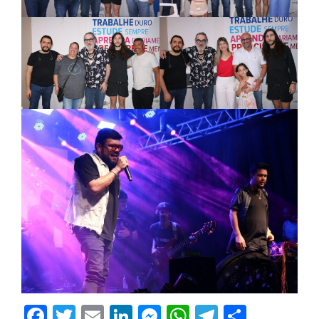
Facebook
Twitter
Email
LinkedIn
Messenger
WhatsApp
Telegram
Share