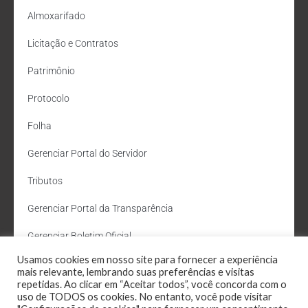
Almoxarifado
Licitação e Contratos
Patrimônio
Protocolo
Folha
Gerenciar Portal do Servidor
Tributos
Gerenciar Portal da Transparência
Gerenciar Boletim Oficial
Usamos cookies em nosso site para fornecer a experiência
Departamento de Água e Esgoto
mais relevante, lembrando suas preferências e visitas
repetidas. Ao clicar em “Aceitar todos”, você concorda com o
Administração Site
uso de TODOS os cookies. No entanto, você pode visitar