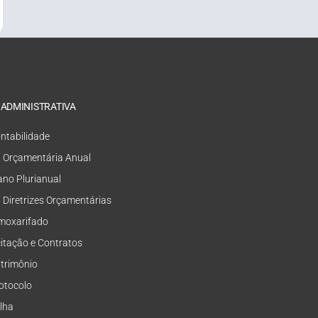
 ADMINISTRATIVA
ntabilidade
i Orçamentária Anual
ano Plurianual
i Diretrizes Orçamentárias
moxarifado
citação e Contratos
trimônio
otocolo
lha