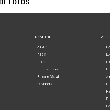
 DE FOTOS
LINKS ÚTEIS
ÁREA
e-CAC
Co
REGIN
Le
IPTU
Pl
Contracheque
Le
Boletim Oficial
Al
Ouvidoria
Li
Pa
Pr
Fo