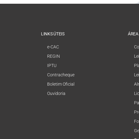
LINKS ÚTEIS
ÁREA
e-CAC
Co
REGIN
Le
IPTU
Pl
Contracheque
Le
Boletim Oficial
Al
Ouvidoria
Li
Pa
Pr
Fo
Ge