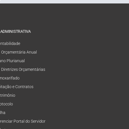
 ADMINISTRATIVA
ntabilidade
i Orçamentária Anual
ano Plurianual
i Diretrizes Orçamentárias
moxarifado
citação e Contratos
trimônio
otocolo
lha
renciar Portal do Servidor