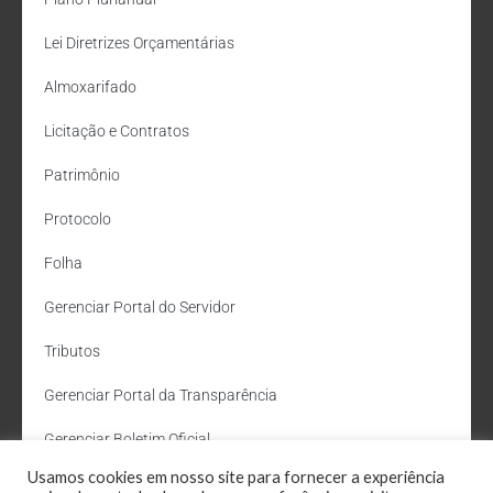
Lei Diretrizes Orçamentárias
Almoxarifado
Licitação e Contratos
Patrimônio
Protocolo
Folha
Gerenciar Portal do Servidor
Tributos
Gerenciar Portal da Transparência
Gerenciar Boletim Oficial
Usamos cookies em nosso site para fornecer a experiência
Departamento de Água e Esgoto