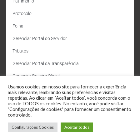
Patrimônio
Protocolo
Folha
Gerenciar Portal do Servidor
Tributos
Gerenciar Portal da Transparência
Gerenciar Boletim Oficial
Usamos cookies em nosso site para fornecer a experiência
Departamento de Água e Esgoto
mais relevante, lembrando suas preferências e visitas
repetidas. Ao clicar em “Aceitar todos”, você concorda com o
Administração Site
uso de TODOS os cookies. No entanto, você pode visitar
"Configurações de cookies" para fornecer um consentimento
Webmail
controlado.
Configurações Cookies
Aceitar todos