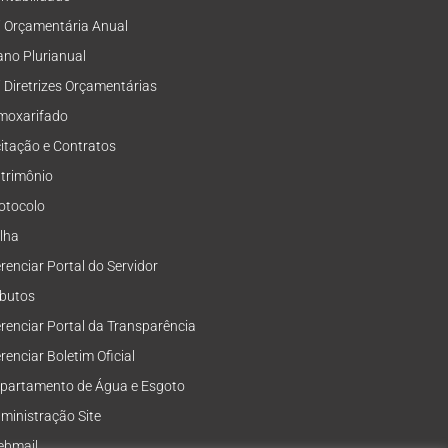
i Orçamentária Anual
ano Plurianual
i Diretrizes Orçamentárias
moxarifado
citação e Contratos
trimônio
otocolo
lha
renciar Portal do Servidor
ibutos
renciar Portal da Transparência
renciar Boletim Oficial
partamento de Água e Esgoto
ministração Site
bmail