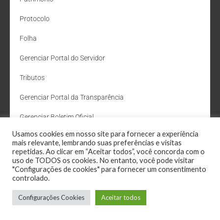
Protocolo
Folha
Gerenciar Portal do Servidor
Tributos
Gerenciar Portal da Transparência
Gerenciar Boletim Oficial
Usamos cookies em nosso site para fornecer a experiência
Departamento de Água e Esgoto
mais relevante, lembrando suas preferências e visitas
repetidas. Ao clicar em “Aceitar todos”, você concorda com o
Administração Site
uso de TODOS os cookies. No entanto, você pode visitar
"Configurações de cookies" para fornecer um consentimento
Webmail
controlado.
Configurações Cookies
Aceitar todos