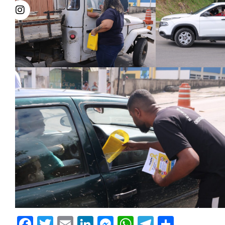
Facebook
Twitter
Email
LinkedIn
Messenger
WhatsApp
Telegram
Share