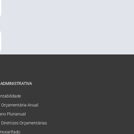
 ADMINISTRATIVA
ntabilidade
i Orçamentária Anual
ano Plurianual
i Diretrizes Orçamentárias
moxarifado