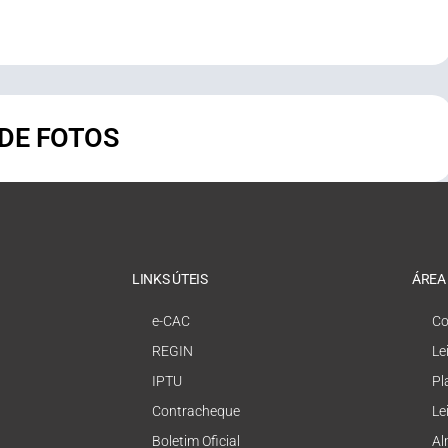
 DE FOTOS
LINKS ÚTEIS
ÁREA
e-CAC
Co
REGIN
Le
IPTU
Pl
Contracheque
Le
Boletim Oficial
Al