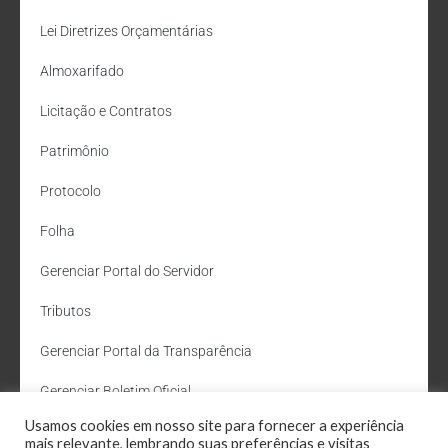
Lei Diretrizes Orçamentárias
Almoxarifado
Licitação e Contratos
Patrimônio
Protocolo
Folha
Gerenciar Portal do Servidor
Tributos
Gerenciar Portal da Transparência
Gerenciar Boletim Oficial
Usamos cookies em nosso site para fornecer a experiência
Departamento de Água e Esgoto
mais relevante, lembrando suas preferências e visitas