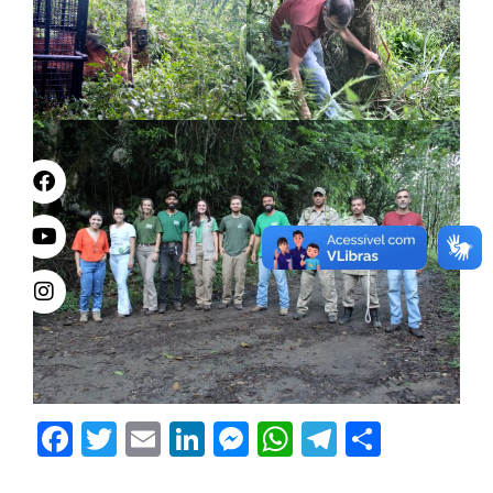
Facebook
Twitter
Email
LinkedIn
Messenger
WhatsApp
Telegram
Share