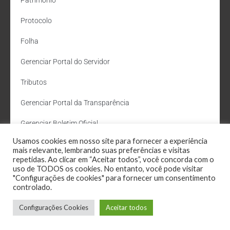
Patrimônio
Protocolo
Folha
Gerenciar Portal do Servidor
Tributos
Gerenciar Portal da Transparência
Gerenciar Boletim Oficial
Usamos cookies em nosso site para fornecer a experiência
Departamento de Água e Esgoto
mais relevante, lembrando suas preferências e visitas
repetidas. Ao clicar em “Aceitar todos”, você concorda com o
Administração Site
uso de TODOS os cookies. No entanto, você pode visitar
"Configurações de cookies" para fornecer um consentimento
Webmail
controlado.
Configurações Cookies
Aceitar todos