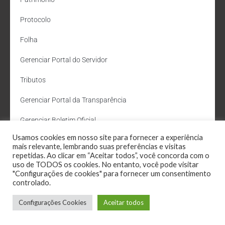
Protocolo
Folha
Gerenciar Portal do Servidor
Tributos
Gerenciar Portal da Transparência
Gerenciar Boletim Oficial
Usamos cookies em nosso site para fornecer a experiência
Departamento de Água e Esgoto
mais relevante, lembrando suas preferências e visitas
repetidas. Ao clicar em “Aceitar todos”, você concorda com o
Administração Site
uso de TODOS os cookies. No entanto, você pode visitar
"Configurações de cookies" para fornecer um consentimento
Webmail
controlado.
Configurações Cookies
Aceitar todos