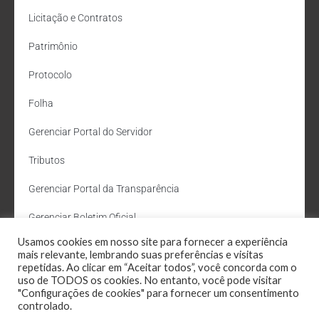
Licitação e Contratos
Patrimônio
Protocolo
Folha
Gerenciar Portal do Servidor
Tributos
Gerenciar Portal da Transparência
Gerenciar Boletim Oficial
Usamos cookies em nosso site para fornecer a experiência
Departamento de Água e Esgoto
mais relevante, lembrando suas preferências e visitas
repetidas. Ao clicar em “Aceitar todos”, você concorda com o
Administração Site
uso de TODOS os cookies. No entanto, você pode visitar
"Configurações de cookies" para fornecer um consentimento
Webmail
controlado.