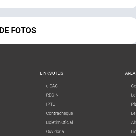
 DE FOTOS
LINKS ÚTEIS
ÁREA
e-CAC
Co
REGIN
Le
IPTU
Pl
Contracheque
Le
Boletim Oficial
Al
Ouvidoria
Li