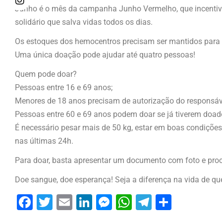
Junho é o mês da campanha Junho Vermelho, que incentiva
solidário que salva vidas todos os dias.
Os estoques dos hemocentros precisam ser mantidos para a
Uma única doação pode ajudar até quatro pessoas!
Quem pode doar?
Pessoas entre 16 e 69 anos;
Menores de 18 anos precisam de autorização do responsáv
Pessoas entre 60 e 69 anos podem doar se já tiverem doad
É necessário pesar mais de 50 kg, estar em boas condições
nas últimas 24h.
Para doar, basta apresentar um documento com foto e pro
Doe sangue, doe esperança! Seja a diferença na vida de qu
Facebook
Twitter
Email
LinkedIn
Messenger
WhatsApp
Telegram
Share