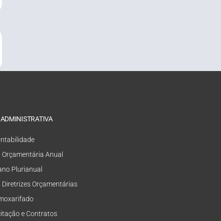
 ADMINISTRATIVA
ntabilidade
i Orçamentária Anual
ano Plurianual
i Diretrizes Orçamentárias
moxarifado
citação e Contratos