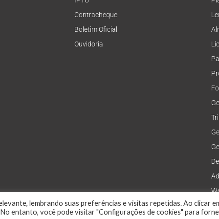
IPTU
Pl
Contracheque
Le
Boletim Oficial
Al
Ouvidoria
Li
Pa
Pr
Fo
Ge
Tr
Ge
Ge
De
Ad
We
levante, lembrando suas preferências e visitas repetidas. Ao clicar e
No entanto, você pode visitar "Configurações de cookies" para forn