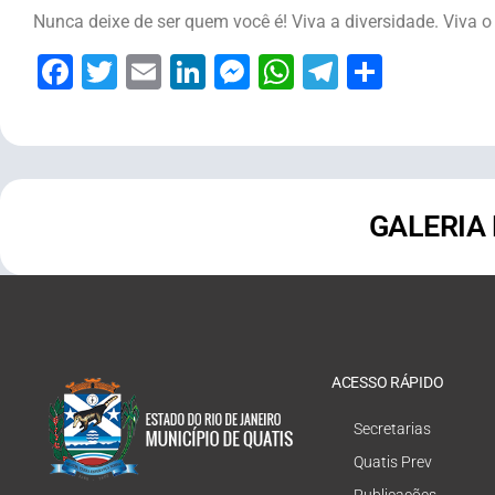
Nunca deixe de ser quem você é! Viva a diversidade. Viva o
Facebook
Twitter
Email
LinkedIn
Messenger
WhatsApp
Telegram
Share
GALERIA
ACESSO RÁPIDO
Secretarias
Quatis Prev