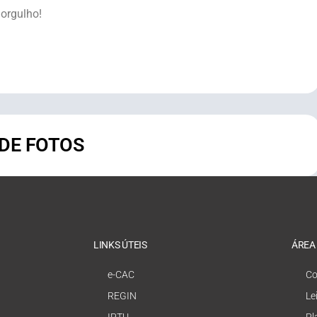
 orgulho!
 DE FOTOS
LINKS ÚTEIS
ÁREA
e-CAC
Co
REGIN
Le