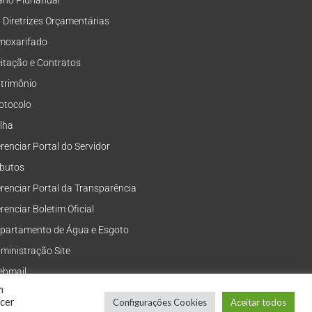
ano Plurianual
i Diretrizes Orçamentárias
moxarifado
citação e Contratos
trimônio
otocolo
lha
renciar Portal do Servidor
ibutos
renciar Portal da Transparência
renciar Boletim Oficial
partamento de Água e Esgoto
ministração Site
bmail
m
ecer
Configurações Cookies
Aceitar todos