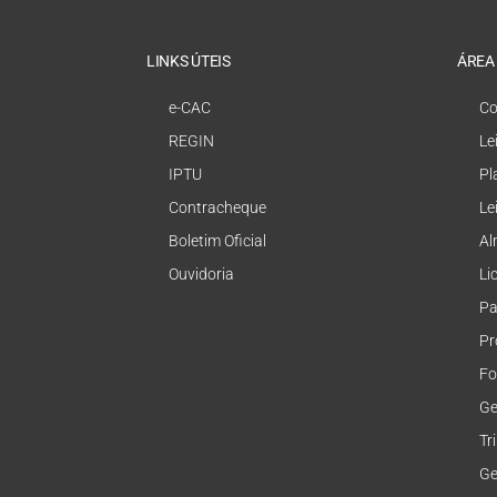
LINKS ÚTEIS
ÁREA
e-CAC
Co
REGIN
Le
IPTU
Pl
Contracheque
Le
Boletim Oficial
Al
Ouvidoria
Li
Pa
Pr
Fo
Ge
Tr
Ge