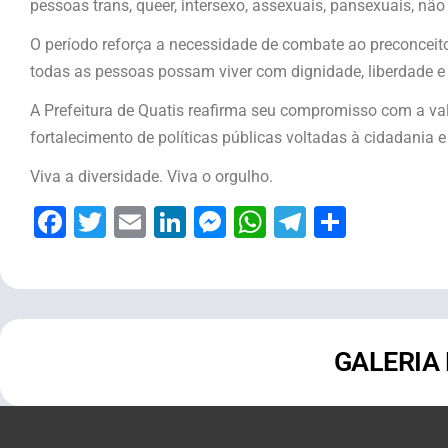
pessoas trans, queer, intersexo, assexuais, pansexuais, nã
O período reforça a necessidade de combate ao preconceit
todas as pessoas possam viver com dignidade, liberdade e 
A Prefeitura de Quatis reafirma seu compromisso com a val
fortalecimento de políticas públicas voltadas à cidadania e
Viva a diversidade. Viva o orgulho.
Facebook
Twitter
Email
LinkedIn
Messenger
WhatsApp
Telegram
Share
GALERIA