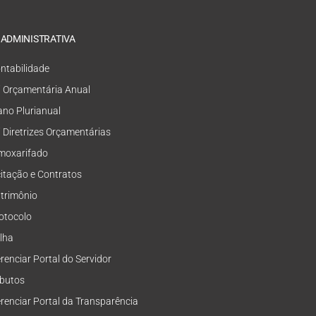
 ADMINISTRATIVA
ntabilidade
i Orçamentária Anual
ano Plurianual
i Diretrizes Orçamentárias
moxarifado
citação e Contratos
trimônio
otocolo
lha
renciar Portal do Servidor
ibutos
renciar Portal da Transparência