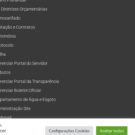
ano Plurianual
i Diretrizes Orçamentárias
moxarifado
citação e Contratos
trimônio
otocolo
lha
renciar Portal do Servidor
ibutos
renciar Portal da Transparência
renciar Boletim Oficial
partamento de Água e Esgoto
ministração Site
bmail
m
ecer
Configurações Cookies
Aceitar todos