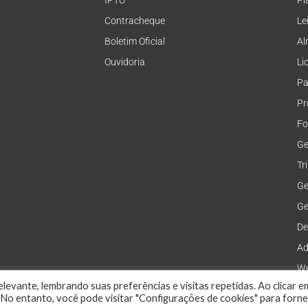
IPTU
Pl
Contracheque
Le
Boletim Oficial
Al
Ouvidoria
Li
Pa
Pr
Fo
Ge
Tr
Ge
Ge
De
Ad
We
levante, lembrando suas preferências e visitas repetidas. Ao clicar e
No entanto, você pode visitar "Configurações de cookies" para forn