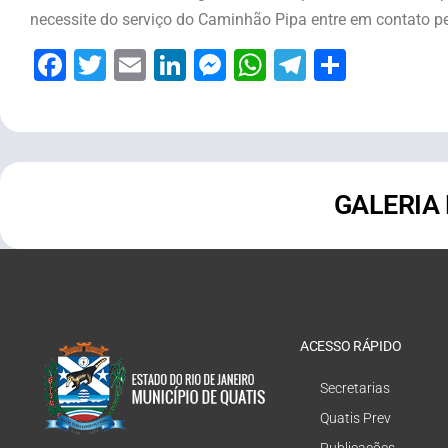
necessite do serviço do Caminhão Pipa entre em contato p
Facebook
Twitter
Email
LinkedIn
Messenger
WhatsApp
Telegram
Share
GALERIA
ACESSO RÁPIDO
Secretarias
Quatis Prev