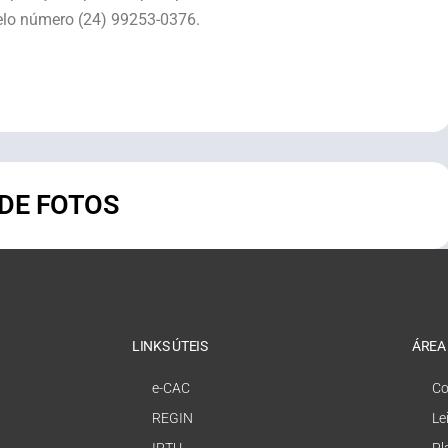
elo número (24) 99253-0376.
 DE FOTOS
LINKS ÚTEIS
ÁREA
e-CAC
Co
REGIN
Le