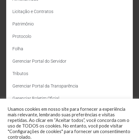
Licitação e Contratos
Patrimônio
Protocolo
Folha
Gerenciar Portal do Servidor
Tributos
Gerenciar Portal da Transparência
Gerenciar Boletim Oficial
Usamos cookies em nosso site para fornecer a experiência
Departamento de Água e Esgoto
mais relevante, lembrando suas preferências e visitas
repetidas. Ao clicar em “Aceitar todos”, você concorda com o
Administração Site
uso de TODOS os cookies. No entanto, você pode visitar
"Configurações de cookies" para fornecer um consentimento
Webmail
controlado.