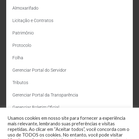
Almoxarifado
Licitação e Contratos
Patrimônio
Protocolo
Folha
Gerenciar Portal do Servidor
Tributos
Gerenciar Portal da Transparência
Gerenciar Boletim Oficial
Usamos cookies em nosso site para fornecer a experiência
Departamento de Água e Esgoto
mais relevante, lembrando suas preferências e visitas
repetidas. Ao clicar em “Aceitar todos”, você concorda com o
Administração Site
uso de TODOS os cookies. No entanto, você pode visitar