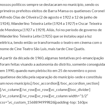
nossos políticos sempre se destacaram no município, sendo os
primeiros prefeitos eleitos de Barra Mansa os quatienses Coronel
Alfredo Dias de Oliveira (2 de agosto e 1922 a 12 de junho de
1924), Wanderlino Teixeira Leite (1924 a 1927) e Oscar Teixeira
de Mendonça (1927 a 1929). Aliás, foi no período de governo de
Wanderlino Teixeira Leite (1925) que se instalou aqui a luz
elétrica, tendo então se transformado o teatro em cinema com o
nome de Cine Teatro São Luís, mais tarde Cine Quatis.
A partir da década de 1960, algumas tentativas pró-emancipação
foram feitas visando a autonomia do distrito, somente conseguida
em 1990, quando num plebiscito em 25 de novembro o povo
quatiense decidiu pela separação do município-sede e constituiu
um novo município.[/boc_accordion][/boc_accordion_section]
[/vc_column][/vc_row][vc_row][vc_column][boc_divider]
[/vc_column][/vc_row][vc_row][vc_column width=”1/2″
css=”.vc_custom_1568894999826{padding-top: 160px