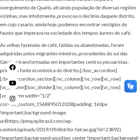
soerguimento de Quatis, atraindo população de diversas regiões
vizinhas, mas infelizmente, provocou o declínio daquele distrito,
em cujo casario, ainda hoje, podemos encontrar vestígios do
fausto que imperava na sociedade dos tempos áureos do café.
As velhas fazendas de café, falidas ou abandonadas, foram
adquiridas pelos migrantes mineiros, procedentes do sul das
Gerais e transformadas em importantes centros pecuaristas,
principal fonte econômica do distrito.[/boc_accordion]
[/boc_accordion_section][/vc_column][/vc_row][vc_row]
[vc_column][boc_divider][/vc_column][/vc_row][vc_row]
[vc_column width=”1/2″
css=”.vc_custom_1568895012028{padding: 160px
!important;background-image:
url(https://pmq.npibrasil.com/wp-
content/uploads/2019/09/distrito-falcao.jpg?id=23892)
!important;background-position: center !important;background-