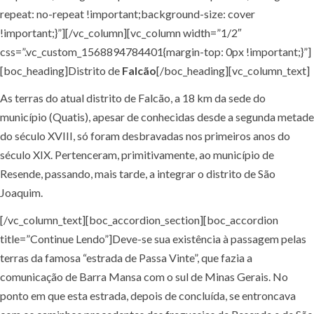
repeat: no-repeat !important;background-size: cover
!important;}”][/vc_column][vc_column width=”1/2″
css=”.vc_custom_1568894784401{margin-top: 0px !important;}”]
[boc_heading]Distrito de
Falcão
[/boc_heading][vc_column_text]
As terras do atual distrito de Falcão, a 18 km da sede do
município (Quatis), apesar de conhecidas desde a segunda metade
do século XVIII, só foram desbravadas nos primeiros anos do
século XIX. Pertenceram, primitivamente, ao município de
Resende, passando, mais tarde, a integrar o distrito de São
Joaquim.
[/vc_column_text][boc_accordion_section][boc_accordion
title=”Continue Lendo”]Deve-se sua existência à passagem pelas
terras da famosa “estrada de Passa Vinte”, que fazia a
comunicação de Barra Mansa com o sul de Minas Gerais. No
ponto em que esta estrada, depois de concluída, se entroncava