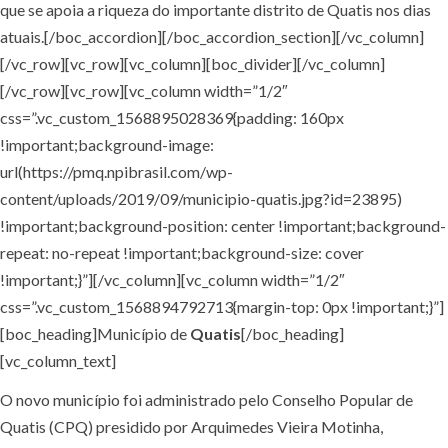
que se apoia a riqueza do importante distrito de Quatis nos dias
atuais.[/boc_accordion][/boc_accordion_section][/vc_column]
[/vc_row][vc_row][vc_column][boc_divider][/vc_column]
[/vc_row][vc_row][vc_column width=”1/2″
css=”.vc_custom_1568895028369{padding: 160px
!important;background-image:
url(https://pmq.npibrasil.com/wp-
content/uploads/2019/09/municipio-quatis.jpg?id=23895)
!important;background-position: center !important;background-
repeat: no-repeat !important;background-size: cover
!important;}”][/vc_column][vc_column width=”1/2″
css=”.vc_custom_1568894792713{margin-top: 0px !important;}”]
[boc_heading]Município de
Quatis
[/boc_heading]
[vc_column_text]
O novo município foi administrado pelo Conselho Popular de
Quatis (CPQ) presidido por Arquimedes Vieira Motinha,