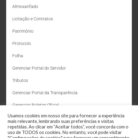
Almoxarifado
Licitação e Contratos
Patrimônio
Protocolo
Folha
Gerenciar Portal do Servidor
Tributos
Gerenciar Portal da Transparência
Gerenciar Boletim Oficial
Usamos cookies em nosso site para fornecer a experiência
Departamento de Água e Esgoto
mais relevante, lembrando suas preferências e visitas
repetidas. Ao clicar em “Aceitar todos”, você concorda com o
Administração Site
uso de TODOS os cookies. No entanto, você pode visitar
"Configurações de cookies" para fornecer um consentimento