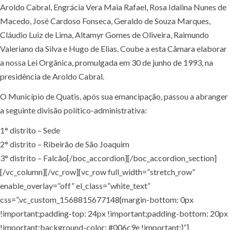
Aroldo Cabral, Engrácia Vera Maia Rafael, Rosa Idalina Nunes de
Macedo, José Cardoso Fonseca, Geraldo de Souza Marques,
Cláudio Luiz de Lima, Altamyr Gomes de Oliveira, Raimundo
Valeriano da Silva e Hugo de Elias. Coube a esta Câmara elaborar
a nossa Lei Orgânica, promulgada em 30 de junho de 1993, na
presidência de Aroldo Cabral.
O Município de Quatis, após sua emancipação, passou a abranger
a seguinte divisão político-administrativa:
1° distrito – Sede
2° distrito – Ribeirão de São Joaquim
3° distrito – Falcão[/boc_accordion][/boc_accordion_section]
[/vc_column][/vc_row][vc_row full_width=”stretch_row”
enable_overlay=”off” el_class=”white_text”
css=”.vc_custom_1568815677148{margin-bottom: 0px
!important;padding-top: 24px !important;padding-bottom: 20px
!important;background-color: #006c9e !important;}”]