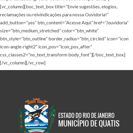
[vc_column][boc_text_box title=”Envie sugestões, elogios,
reclamações ou reivindicações para nossa Ouvidoria!”
add_button=”yes” btn_content=”Acesse Aqui” href=”/ouvidoria”
size=”btn_medium_stretched” color=”btn_white”
btn_style=”btn_outline” border_radius=”btn_circled” icon=”icon
icon-angle-right2″ icon_pos=”icon_pos_after”
css_classes2=”no_text_transform body_font”][/boc_text_box]
[/vc_column][/vc_row]