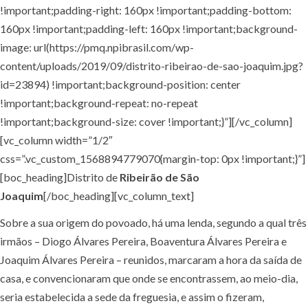
!important;padding-right: 160px !important;padding-bottom:
160px !important;padding-left: 160px !important;background-
image: url(https://pmq.npibrasil.com/wp-
content/uploads/2019/09/distrito-ribeirao-de-sao-joaquim.jpg?
id=23894) !important;background-position: center
!important;background-repeat: no-repeat
!important;background-size: cover !important;}”][/vc_column]
[vc_column width=”1/2″
css=”.vc_custom_1568894779070{margin-top: 0px !important;}”]
[boc_heading]Distrito de
Ribeirão de São
Joaquim
[/boc_heading][vc_column_text]
Sobre a sua origem do povoado, há uma lenda, segundo a qual três
irmãos – Diogo Álvares Pereira, Boaventura Álvares Pereira e
Joaquim Álvares Pereira – reunidos, marcaram a hora da saída de
casa, e convencionaram que onde se encontrassem, ao meio-dia,
seria estabelecida a sede da freguesia, e assim o fizeram,