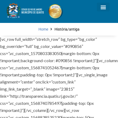
Home
História/antiga
[vc_row full_width=”stretch_row” bg_type=”bg_color”
bg_override=”full” bg_color_value=”#090856″
css=”.vc_custom_1570803383050{margin-bottom: 0px
!important;background-color: #090856 !important;}”][vc_column
css=”.vc_custom_1568741052467{margin-bottom: 0px
!important;padding-top: 0px !important;}”][vc_single_image
alignment=”center” onclick=”custom_link”
img_link_target=”_blank” image=”23815″
link=”http://transparencia.quatis.rj.gov.br/”
css=”.vc_custom_1568740785497{padding-top: 0px
!important;}”][/vc_column][/vc_row][vc_row
css=”.vc_custom_1568838535230{margin-top: 50px