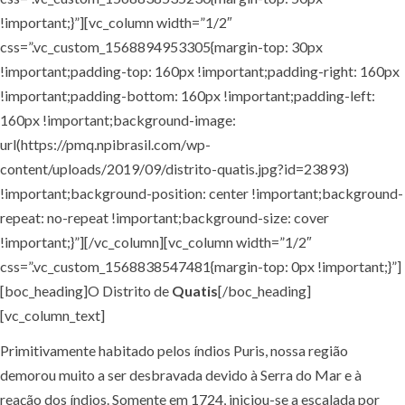
!important;}”][vc_column width=”1/2″
css=”.vc_custom_1568894953305{margin-top: 30px
!important;padding-top: 160px !important;padding-right: 160px
!important;padding-bottom: 160px !important;padding-left:
160px !important;background-image:
url(https://pmq.npibrasil.com/wp-
content/uploads/2019/09/distrito-quatis.jpg?id=23893)
!important;background-position: center !important;background-
repeat: no-repeat !important;background-size: cover
!important;}”][/vc_column][vc_column width=”1/2″
css=”.vc_custom_1568838547481{margin-top: 0px !important;}”]
[boc_heading]O Distrito de
Quatis
[/boc_heading]
[vc_column_text]
Primitivamente habitado pelos índios Puris, nossa região
demorou muito a ser desbravada devido à Serra do Mar e à
reação dos índios. Somente em 1724, iniciou-se a escalada por