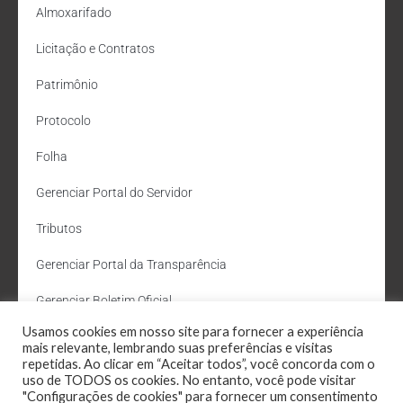
Almoxarifado
Licitação e Contratos
Patrimônio
Protocolo
Folha
Gerenciar Portal do Servidor
Tributos
Gerenciar Portal da Transparência
Gerenciar Boletim Oficial
Usamos cookies em nosso site para fornecer a experiência
Departamento de Água e Esgoto
mais relevante, lembrando suas preferências e visitas
repetidas. Ao clicar em “Aceitar todos”, você concorda com o
Administração Site
uso de TODOS os cookies. No entanto, você pode visitar
"Configurações de cookies" para fornecer um consentimento