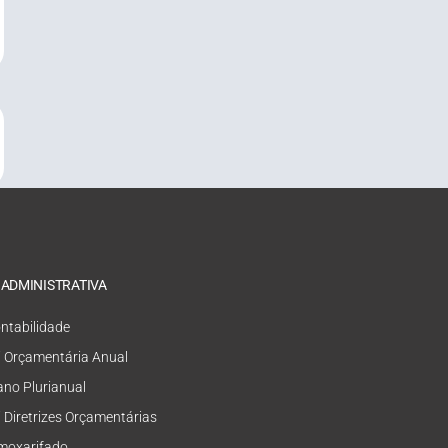
 ADMINISTRATIVA
ntabilidade
i Orçamentária Anual
ano Plurianual
i Diretrizes Orçamentárias
moxarifado