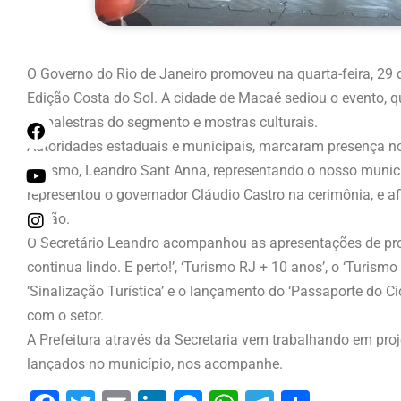
O Governo do Rio de Janeiro promoveu na quarta-feira, 29
Edição Costa do Sol. A cidade de Macaé sediou o evento, qu
de palestras do segmento e mostras culturais.
Autoridades estaduais e municipais, marcaram presença no 
Turismo, Leandro Sant Anna, representando o nosso municíp
representou o governador Cláudio Castro na cerimônia, e afi
região.
O Secretário Leandro acompanhou as apresentações de pro
continua lindo. E perto!’, ‘Turismo RJ + 10 anos’, o ‘Turismo 
‘Sinalização Turística’ e o lançamento do ‘Passaporte do 
com o setor.
A Prefeitura através da Secretaria vem trabalhando em pro
lançados no município, nos acompanhe.