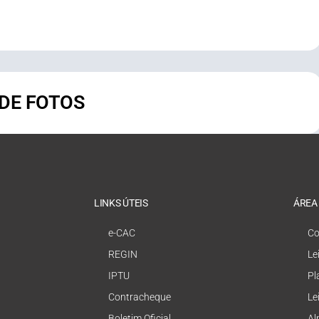
 DE FOTOS
LINKS ÚTEIS
ÁREA
e-CAC
Co
REGIN
Le
IPTU
Pl
Contracheque
Le
Boletim Oficial
Al