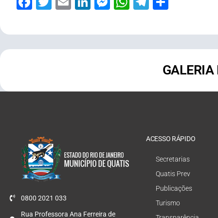
Facebook
Twitter
Email
LinkedIn
Messenger
WhatsApp
Telegram
Share
GALERIA
ACESSO RÁPIDO
Secretarias
Quatis Prev
Publicações
0800 2021 033
Turismo
Rua Professora Ana Ferreira de
Transparência