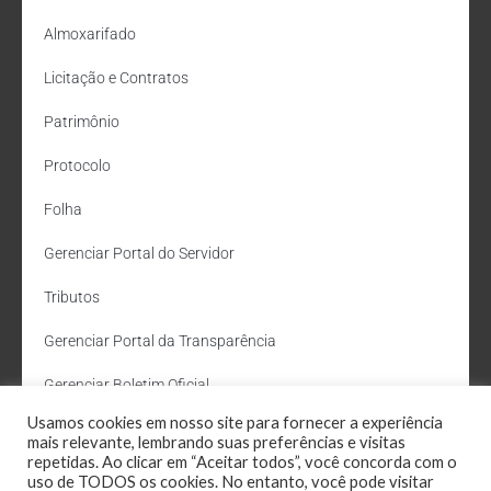
Almoxarifado
Licitação e Contratos
Patrimônio
Protocolo
Folha
Gerenciar Portal do Servidor
Tributos
Gerenciar Portal da Transparência
Gerenciar Boletim Oficial
Usamos cookies em nosso site para fornecer a experiência
Departamento de Água e Esgoto
mais relevante, lembrando suas preferências e visitas
repetidas. Ao clicar em “Aceitar todos”, você concorda com o
Administração Site
uso de TODOS os cookies. No entanto, você pode visitar