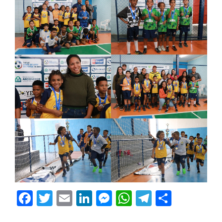
Facebook
Twitter
Email
LinkedIn
Messenger
WhatsApp
Telegram
Share