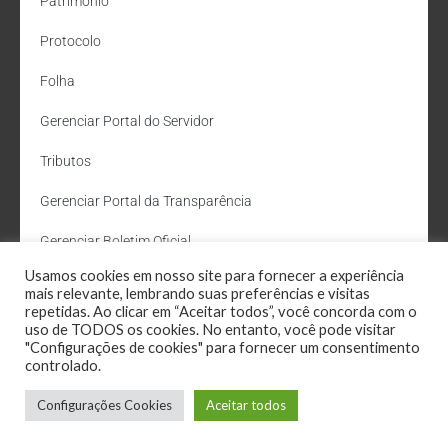
Patrimônio
Protocolo
Folha
Gerenciar Portal do Servidor
Tributos
Gerenciar Portal da Transparência
Gerenciar Boletim Oficial
Usamos cookies em nosso site para fornecer a experiência
Departamento de Água e Esgoto
mais relevante, lembrando suas preferências e visitas
repetidas. Ao clicar em “Aceitar todos”, você concorda com o
Administração Site
uso de TODOS os cookies. No entanto, você pode visitar
"Configurações de cookies" para fornecer um consentimento
Webmail
controlado.
Configurações Cookies
Aceitar todos