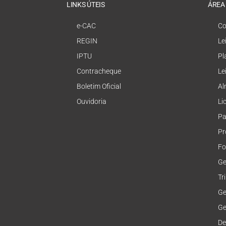
LINKS ÚTEIS
ÁREA
e-CAC
Co
REGIN
Le
IPTU
Pl
Contracheque
Le
Boletim Oficial
Al
Ouvidoria
Li
Pa
Pr
Fo
Ge
Tr
Ge
Ge
De