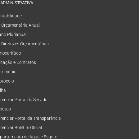
 ADMINISTRATIVA
ntabilidade
i Orçamentária Anual
ano Plurianual
i Diretrizes Orçamentárias
moxarifado
citação e Contratos
trimônio
otocolo
lha
renciar Portal do Servidor
ibutos
renciar Portal da Transparência
renciar Boletim Oficial
partamento de Água e Esgoto