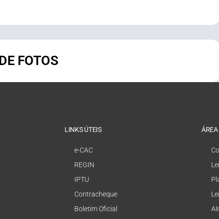
 DE FOTOS
LINKS ÚTEIS
ÁREA
e-CAC
Co
REGIN
Le
IPTU
Pl
Contracheque
Le
Boletim Oficial
Al