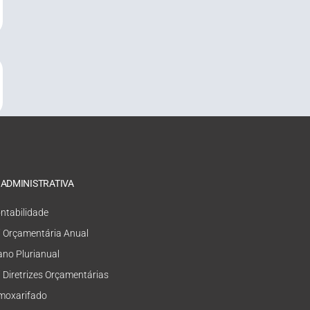
 ADMINISTRATIVA
ntabilidade
i Orçamentária Anual
ano Plurianual
i Diretrizes Orçamentárias
moxarifado