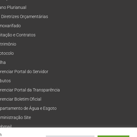
ano Plurianual
i Diretrizes Orçamentárias
moxarifado
citação e Contratos
trimônio
otocolo
lha
renciar Portal do Servidor
ibutos
renciar Portal da Transparência
renciar Boletim Oficial
partamento de Água e Esgoto
ministração Site
bmail
m