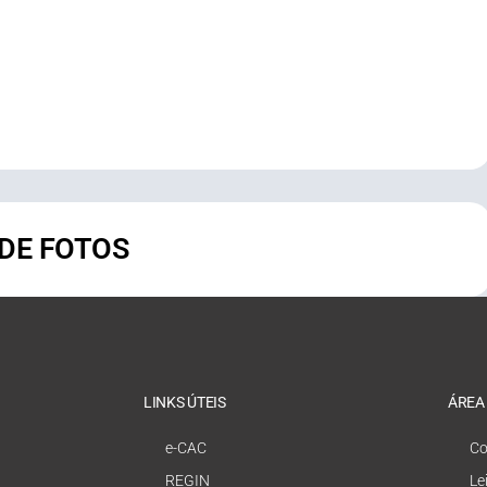
 DE FOTOS
LINKS ÚTEIS
ÁREA
e-CAC
Co
REGIN
Le