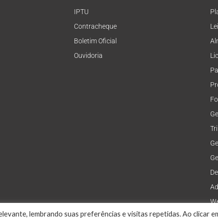
IPTU
Pl
Contracheque
Le
Boletim Oficial
Al
Ouvidoria
Li
Pa
Pr
Fo
Ge
Tr
Ge
Ge
De
Ad
We
levante, lembrando suas preferências e visitas repetidas. Ao clicar e