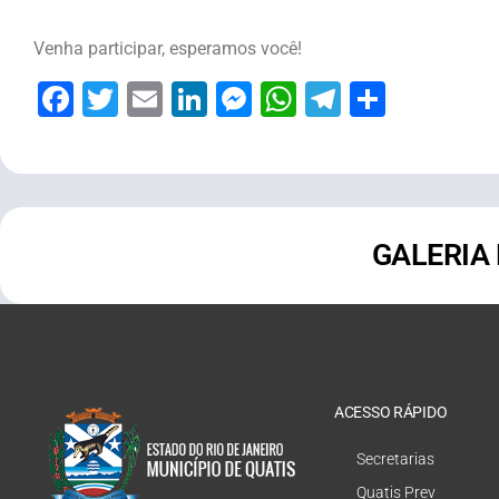
Venha participar, esperamos você!
Facebook
Twitter
Email
LinkedIn
Messenger
WhatsApp
Telegram
Share
GALERIA
ACESSO RÁPIDO
Secretarias
Quatis Prev