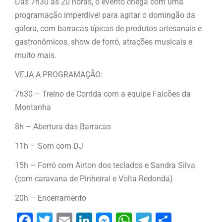
Das 7h30 às 20 horas, o evento chega com uma
programação imperdível para agitar o domingão da
galera, com barracas típicas de produtos artesanais e
gastronômicos, show de forró, atrações musicais e
muito mais.
VEJA A PROGRAMAÇÃO:
7h30 – Treino de Corrida com a equipe Falcões da
Montanha
8h – Abertura das Barracas
11h – Som com DJ
15h – Forró com Airton dos teclados e Sandra Silva
(com caravana de Pinheiral e Volta Redonda)
20h – Encerramento
Facebook
Twitter
Email
LinkedIn
Messenger
WhatsApp
Telegram
Share