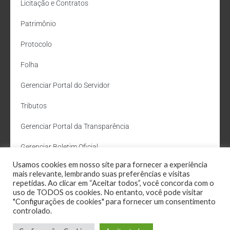
Licitação e Contratos
Patrimônio
Protocolo
Folha
Gerenciar Portal do Servidor
Tributos
Gerenciar Portal da Transparência
Gerenciar Boletim Oficial
Usamos cookies em nosso site para fornecer a experiência
Departamento de Água e Esgoto
mais relevante, lembrando suas preferências e visitas
repetidas. Ao clicar em “Aceitar todos”, você concorda com o
Administração Site
uso de TODOS os cookies. No entanto, você pode visitar
"Configurações de cookies" para fornecer um consentimento
Webmail
controlado.