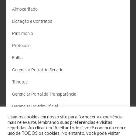
Almoxarifado
Licitação e Contratos
Patrimônio
Protocolo
Folha
Gerenciar Portal do Servidor
Tributos
Gerenciar Portal da Transparência
Gerenciar Boletim Oficial
Usamos cookies em nosso site para fornecer a experiência
Departamento de Água e Esgoto
mais relevante, lembrando suas preferências e visitas
repetidas. Ao clicar em “Aceitar todos”, você concorda com o
Administração Site
uso de TODOS os cookies. No entanto, você pode visitar