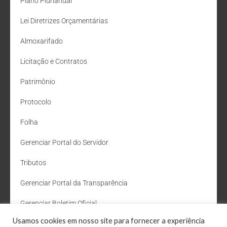
Plano Plurianual
Lei Diretrizes Orçamentárias
Almoxarifado
Licitação e Contratos
Patrimônio
Protocolo
Folha
Gerenciar Portal do Servidor
Tributos
Gerenciar Portal da Transparência
Gerenciar Boletim Oficial
Usamos cookies em nosso site para fornecer a experiência
Departamento de Água e Esgoto